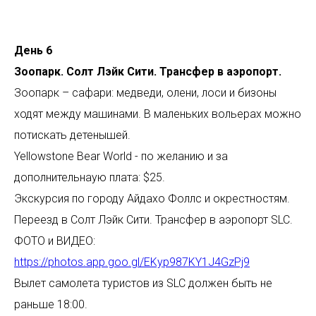
R
День 6
Зоопарк. Солт Лэйк Сити. Трансфер в аэропорт.
Зоопарк – сафари: медведи, олени, лоси и бизоны
ходят между машинами. В маленьких вольерах можно
потискать детенышей.
Yellowstone Bear World - по желанию и за
дополнительнаую плата: $25.
Экскурсия по городу Айдахо Фоллс и окрестностям.
Переезд в Солт Лэйк Сити. Трансфер в аэропорт SLC.
ФОТО и ВИДЕО:
https://photos.app.goo.gl/EKyp987KY1J4GzPj9
Вылет самолета туристов из SLC должен быть не
раньше 18:00.