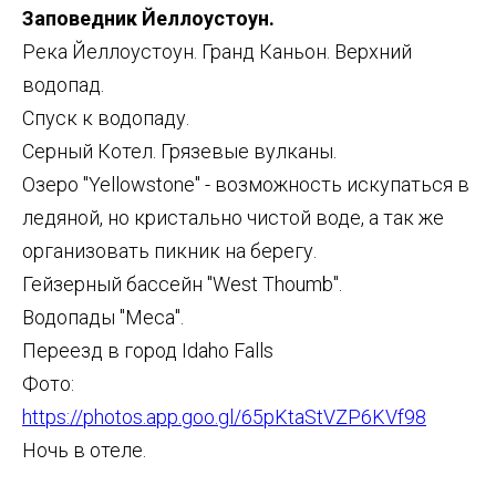
Заповедник Йеллоустоун.
Река Йеллоустоун. Гранд Каньон. Верхний
водопад.
IS
Спуск к водопаду.
Серный Котел. Грязевые вулканы.
Озеро "Yellowstone" - возможность искупаться в
ледяной, но кристально чистой воде, а так же
организовать пикник на берегу.
Гейзерный бассейн "West Thoumb".
​Водопады "Меса".
Переезд в город Idaho Falls
Фото:
https://photos.app.goo.gl/65pKtaStVZP6KVf98
Ночь в отеле.