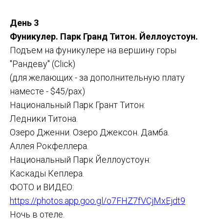
День 3
Фуникулер. Парк Гранд Титон. Йеллоустоун.
Подъем на фуникулере на вершину горы
"Рандеву" (Click)
(для желающих - за дополнительную плату
наместе - $45/pax)
Национальный Парк Грант Титон:
Ледники Титона.
Озеро Дженни. Озеро Джексон. Дамба.
Аллея Рокфеллера.
Национальный Парк Йеллоустоун:
Каскады Кеплера.
ФОТО и ВИДЕО:
https://photos.app.goo.gl/o7FHZ7fVCjMxEjdt9
Ночь в отеле.