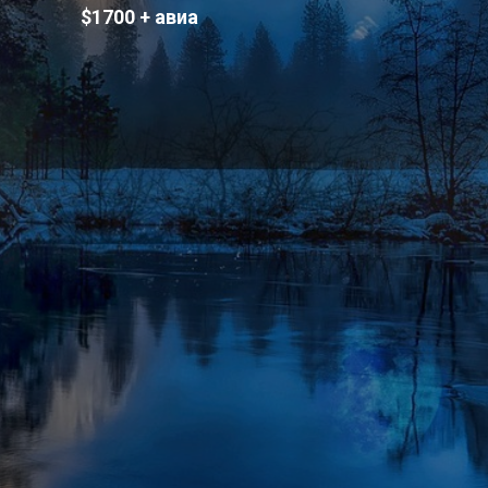
$1700 + авиа