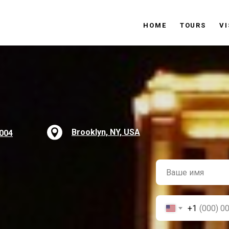
HOME
TOURS
V
Brooklyn, NY, USA
5004
+1