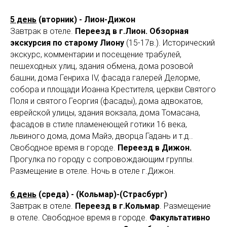
5 день
(вторник) - Лион-Дижон
Завтрак в отеле.
Переезд в г.Лион.
Обзорная
экскурсия по старому Лиону
(15-17в.). Исторический
экскурс, комментарии и посещение трабулей,
пешеходных улиц, здания обмена, дома розовой
башни, дома Генриха IV, фасада галерей Делорме,
собора и площади Иоанна Крестителя, церкви Святого
Поля и святого Георгия (фасады), дома адвокатов,
еврейской улицы, здания вокзала, дома Томасана,
фасадов в стиле пламенеющей готики 16 века,
львиного дома, дома Майэ, дворца Гадань и т.д..
Свободное время в городе.
Переезд в Дижон.
Прогулка по городу с сопровождающим группы.
Размещение в отеле. Ночь в отеле г.Дижон.
6 день
(среда) - (Кольмар)-(Страсбург)
Завтрак в отеле.
Переезд в г.Кольмар
. Размещение
в отеле. Свободное время в городе.
Факультативно