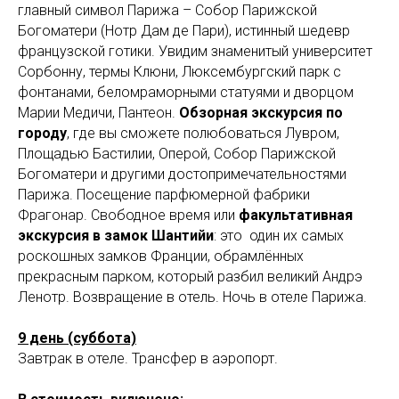
главный символ Парижа – Собор Парижской
Богоматери (Нотр Дам де Пари), истинный шедевр
французской готики. Увидим знаменитый университет
Сорбонну, термы Клюни, Люксембургский парк с
фонтанами, беломраморными статуями и дворцом
Марии Медичи, Пантеон.
Обзорная экскурсия по
городу
, где вы сможете полюбоваться Лувром,
Площадью Бастилии, Оперой, Собор Парижской
Богоматери и другими достопримечательностями
Парижа. Посещение парфюмерной фабрики
Фрагонар. Свободное время или
факультативная
экскурсия в замок Шантийи
: это один их самых
роскошных замков Франции, обрамлённых
прекрасным парком, который разбил великий Андрэ
Ленотр. Возвращение в отель. Ночь в отеле Парижа.
9 день (суббота)
Завтрак в отеле. Трансфер в аэропорт.