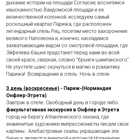
M
дыхание истории на площади Согласия, восхитимся
изысканностью Вандомской площади и ее
величественной колонной, исследуем самый
роскошный квартал Парижа, где расположен
легендарный отель Риц, посетим место захоронения
великого Наполеона и, конечно, насладимся
захватывающим видом со смотровой площадки, где
Эйфелева башня предстанет перед нами во всей
своей красе, сверкая, словно "брызги шампанского".
Не упустите шанс окунуться в магию и романтику
Парижа! Возвращение в отель. Ночь в отеле.
3 день (воскресенье)
- Париж-(Нормандия
Онфлер-Этрета)
Завтрак в отеле. Свободный день в городе либо
факультативная экскурсия в Онфлер и Этрета
город на берегу Атлантического океана, где
знаменитые художники импрессионисты писали свои
картины. Алебастровые скалы, украшающие эти
берега, являются визитной карточкой Нормандии.