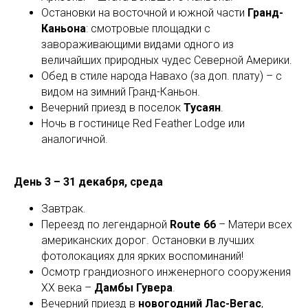
R
Остановки на восточной и южной части
Гранд-
Каньона
: смотровые площадки с
завораживающими видами одного из
величайших природных чудес Северной Америки.
Обед в стиле народа Навахо (за доп. плату) – с
видом на зимний Гранд-Каньон.
Вечерний приезд в поселок
Тусаян
.
Ночь в гостинице Red Feather Lodge или
аналогичной.
День 3 – 31 декабря, среда
Завтрак.
Переезд по легендарной
Route 66
– Матери всех
американских дорог. Остановки в лучших
фотолокациях для ярких воспоминаний!
Осмотр грандиозного инженерного сооружения
XX века –
Дамбы Гувера
.
Вечерний приезд в
новогодний Лас-Вегас
,