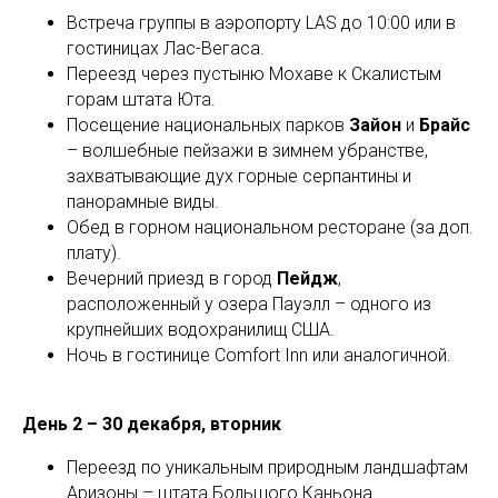
Встреча группы в аэропорту LAS до 10:00 или в
гостиницах Лас-Вегаса.
Переезд через пустыню Мохаве к Скалистым
горам штата Юта.
Посещение национальных парков
Зайон
и
Брайс
– волшебные пейзажи в зимнем убранстве,
захватывающие дух горные серпантины и
панорамные виды.
Обед в горном национальном ресторане (за доп.
плату).
Вечерний приезд в город
Пейдж
,
расположенный у озера Пауэлл – одного из
крупнейших водохранилищ США.
Ночь в гостинице Comfort Inn или аналогичной.
День 2 – 30 декабря, вторник
Переезд по уникальным природным ландшафтам
Аризоны – штата Большого Каньона.