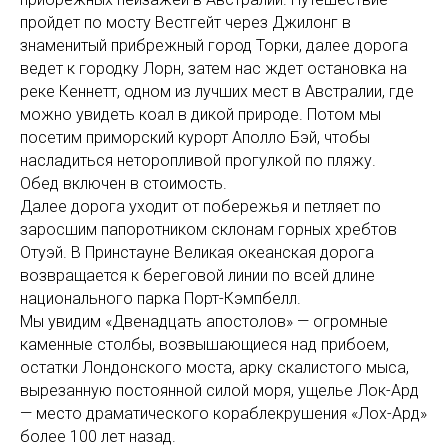
пройдет по мосту Вестгейт через Джилонг в
знаменитый прибрежный город Торки, далее дорога
ведет к городку Лорн, затем нас ждет остановка на
реке Кеннетт, одном из лучших мест в Австралии, где
можно увидеть коал в дикой природе. Потом мы
посетим приморский курорт Аполло Бэй, чтобы
насладиться неторопливой прогулкой по пляжу.
Обед включен в стоимость.
Далее дорога уходит от побережья и петляет по
заросшим папоротником склонам горных хребтов
Отуэй. В Принстауне Великая океанская дорога
возвращается к береговой линии по всей длине
национального парка Порт-Кэмпбелл.
Мы увидим «Двенадцать апостолов» — огромные
каменные столбы, возвышающиеся над прибоем,
остатки Лондонского моста, арку скалистого мыса,
вырезанную постоянной силой моря, ущелье Лок-Ард
— место драматического кораблекрушения «Лох-Ард»
более 100 лет назад.