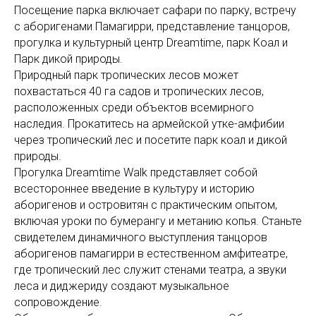
Посещение парка включает сафари по парку, встречу
с аборигенами Памагирри, представление танцоров,
прогулка и культурный центр Dreamtime, парк Коал и
Парк дикой природы.
Природный парк тропических лесов может
похвастаться 40 га садов и тропических лесов,
расположенных среди объектов всемирного
наследия. Прокатитесь на армейской утке-амфибии
через тропический лес и посетите парк коал и дикой
природы.
Прогулка Dreamtime Walk представляет собой
всестороннее введение в культуру и историю
аборигенов и островитян с практическим опытом,
включая уроки по бумерангу и метанию копья. Станьте
свидетелем динамичного выступления танцоров
аборигенов памагирри в естественном амфитеатре,
где тропический лес служит стенами театра, а звуки
леса и диджериду создают музыкальное
сопровождение.