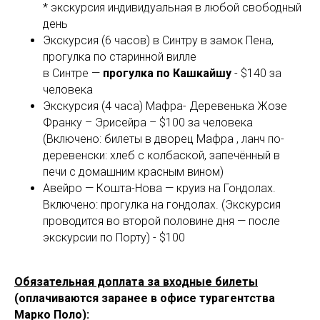
* экскурсия индивидуальная в любой свободный
BO
день
Экскурсия (6 часов) в Синтру в замок Пена,
прогулка по старинной вилле
в Синтре —
прогулка по Кашкайшу
- $140 за
человека
Экскурсия (4 часа) Мафра- Деревенька Жозе
Франку – Эрисейра – $100 за человека
(Включено: билеты в дворец Мафра , ланч по-
деревенски: хлеб с колбаской, запечённый в
печи с домашним красным вином)
Авейро — Кошта-Нова — круиз на Гондолах.
Включено: прогулка на гондолах. (Экскурсия
проводится во второй половине дня — после
экскурсии по Порту) - $100
Обязательная доплата за входные билеты
(оплачиваются заранее в офисе турагентства
Марко Поло):