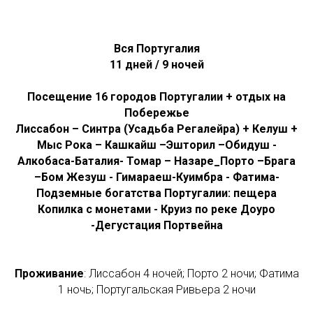
Вся Португалия
11 дней / 9 ночей
Посещение 16 городов Португалии + отдых на
Побережье
Лиссабон – Синтра (Усадьба Регалейра) + Келуш +
Мыс Рока – Кашкайш –Эшторил –Обидуш -
Алкобаса-Баталия- Томар – Назаре_Порто –Брага
–Бом Жезуш - Гимараеш-Куимбра - Фатима-
Подземные богатства Португалии: пещера
Копилка с монетами - Круиз по реке Доуро
-Дегустация Портвейна
Проживание
: Лиссабон 4 ночей; Порто 2 ночи; Фатима
1 ночь; Португальская Ривьера 2 ночи