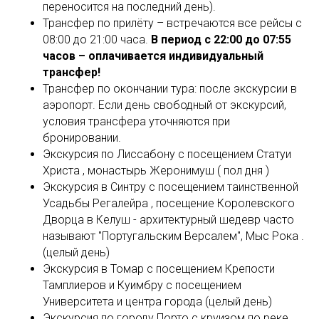
переносится на последний день).
Трансфер по прилёту – встречаются все рейсы с
08:00 до 21:00 часа.
В период с 22:00 до 07:55
часов – оплачивается индивидуальный
трансфер!
Трансфер по окончании тура: после экскурсии в
аэропорт. Если день свободный от экскурсий,
условия трансфера уточняются при
бронировании.
Экскурсия по Лиссабону с посещением Статуи
Христа , монастырь Жеронимуш ( пол дня )
Экскурсия в Синтру с посещением таинственной
Усадьбы Регалейра , посещение Королевского
Дворца в Келуш - архитектурный шедевр часто
называют "Португальским Версалем", Мыс Рока .
(целый день)
Экскурсия в Томар с посещением Крепости
Тамплиеров и Куимбру с посещением
Университета и центра города (целый день)
Экскурсия по городу Порто с круизом по реке