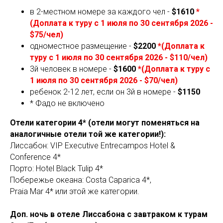
в
2-местном номере за каждого чел -
$1610
*
(Доплата к туру с 1 июля по 30 сентября 2026 -
$75/чел)
одноместное размещение -
$2200
*(Доплата к
туру с 1 июля по 30 сентября 2026 - $110/чел)
3й человек в номере -
$1600
*(Доплата к туру с
1 июля по 30 сентября 2026 - $70/чел)
ребенок 2-12 лет, если он 3й в номере -
$1150
* Фадо не включено
Отели категории 4* (отели могут поменяться на
аналогичные отели той же категории!):
Лиссабон: VIP Executive Entrecampos Hotel &
Conference 4*
Порто: Hotel Black Tulip 4*
Побережье океана: Costa Caparica 4*,
Praia Mar 4* или этой же категории.
Доп. ночь в отеле Лиссабона с завтраком к турам