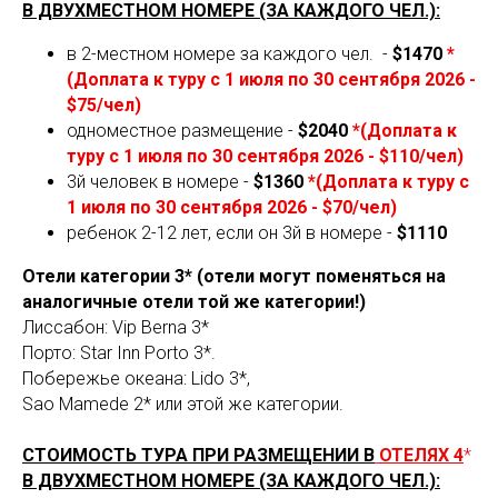
R
В ДВУХМЕСТНОМ НОМЕРЕ (ЗА КАЖДОГО ЧЕЛ.):
в
2-местном номере за каждого чел.
-
$1470
*
(Доплата к туру с 1 июля по 30 сентября 2026 -
$75/чел)
одноместное размещение -
$2040
*(Доплата к
туру с 1 июля по 30 сентября 2026 - $110/чел)
3й человек в номере -
$1360
*(Доплата к туру с
1 июля по 30 сентября 2026 - $70/чел)
ребенок 2-12 лет, если он 3й в номере -
$1110
Отели категории 3* (отели могут поменяться на
аналогичные отели той же категории!)
Лиссабон: Vip Berna 3*
Порто: Star Inn Porto 3*.
Побережье океана: Lido 3*,
Sao Mamede 2* или этой же категории.
СТОИМОСТЬ ТУРА ПРИ РАЗМЕЩЕНИИ В
ОТЕЛЯХ 4
*
В ДВУХМЕСТНОМ НОМЕРЕ (ЗА КАЖДОГО ЧЕЛ.):