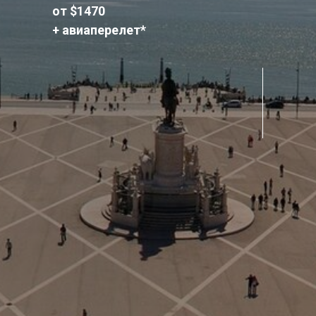
от $1470
+ авиаперелет*