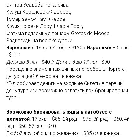
Синтра Усадьба Регалейра
Келуш Королевский дворец
Томар замок Тамплиеров
Круиз по реке Дору 1 час в Порту
Фатима подземные пещеры Grotas de Moeda
Радиогиды на все экскурсии .
Взрослые
c 18 до 64 года - $120 /
Взрослые
+ 65 лет
- $110
Дети до 5 лет
- $40 //
Дети с 6 до 17 лет
- $90
Посещение знаменитых винных погребов в Порто с
дегустацией 6 евро за человека
*Гид собирает деньги на входные билеты в первый
день тура или возможно оплатить при бронировании
тура .
Возможно бронировать ряды в автобусе с
доплатой
: 1й ряд – $85, 2й ряд – $75, 3й ряд – $60, 4й
ряд - $50, 5й ряд - $40,
Любой другой ряд по желанию – $35 с человека.